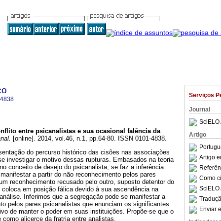
co
Serviços P
-4838
Journal
SciELO 
nflito entre psicanalistas e sua ocasional falência da
Artigo
nal.
[online]. 2014, vol.46, n.1, pp.64-80. ISSN 0101-4838.
Portugu
esentação do percurso histórico das cisões nas associações
Artigo 
se investigar o motivo dessas rupturas. Embasados na teoria
no conceito de desejo do psicanalista, se faz a inferência
Referên
manifestar a partir do não reconhecimento pelos pares
Como cit
 um reconhecimento recusado pelo outro, suposto detentor do
SciELO 
e coloca em posição fálica devido à sua ascendência na
análise. Inferimos que a segregação pode se manifestar a
Traduçã
to pelos pares psicanalistas que enunciam os significantes
Enviar e
ivo de manter o poder em suas instituições. Propõe-se que o
 como alicerce da fratria entre analistas.