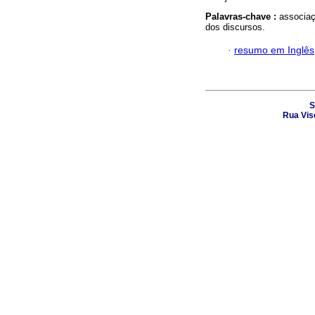
Palavras-chave :
associaç
dos discursos.
·
resumo em Inglês
S
Rua Vis