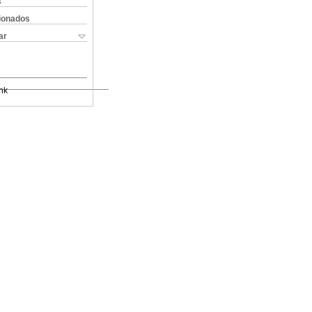
s
cionados
ar
nk