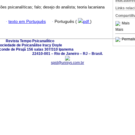
Indicadore
ões psicanalíticas; falo; desejo do analista; teoria lacaniana
Links rela
Compartilh
·
texto em Português
·
Português (
pdf
)
Mais
Mais
Permali
Revista Tempo Psicanalítico
ociedade de Psicanálise Iracy Doyle
conde de Pirajá 156 salas 307/310 Ipanema
22410-001 – Rio de Janeiro – RJ – Brasil.
spid@unisys.com.br