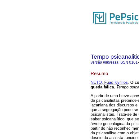
Tempo psicanaliti
versão impressa
ISSN
0101
Resumo
NETO, Fuad Kyrillos
.
O co
queda fálica
.
Tempo psica
A partir de uma breve apr
de psicanalistas pretende-
lacaniana dos discursos e 
que a segregação pode se 
psicanalistas. Trata-se de
saber psicanalítico, que s
árvore genealógica da psic
partir do não reconhecimen
da psicanálise com o objet
desejo do analista funcione