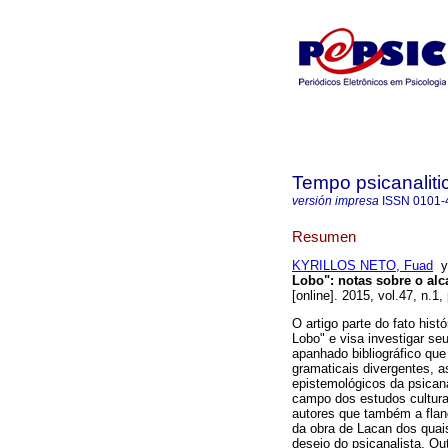
Tempo psicanaliti
versión impresa
ISSN
0101-
Resumen
KYRILLOS NETO, Fuad
Lobo"
:
notas sobre o alc
[online]. 2015, vol.47, n.1
O artigo parte do fato hist
Lobo" e visa investigar se
apanhado bibliográfico que
gramaticais divergentes, a
epistemológicos da psicanál
campo dos estudos culturai
autores que também a flan
da obra de Lacan dos quai
desejo do psicanalista, Out