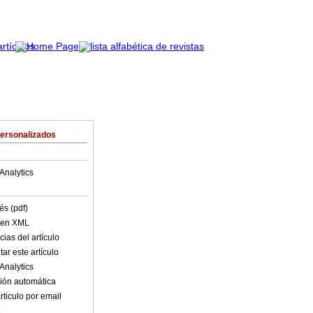
Personalizados
Analytics
és (pdf)
o en XML
ias del artículo
ar este artículo
Analytics
ión automática
rticulo por email