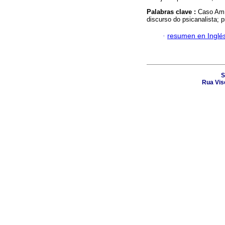
Palabras clave :
Caso Amíl
discurso do psicanalista; 
·
resumen en Inglé
S
Rua Vis