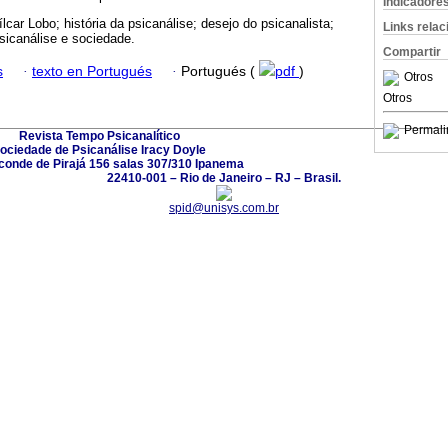
Indicadore
car Lobo; história da psicanálise; desejo do psicanalista;
Links rela
psicanálise e sociedade.
Compartir
s
·
texto en Portugués
·
Portugués (
pdf
)
Otros
Otros
Permali
Revista Tempo Psicanalítico
ociedade de Psicanálise Iracy Doyle
conde de Pirajá 156 salas 307/310 Ipanema
22410-001 – Rio de Janeiro – RJ – Brasil.
spid@unisys.com.br