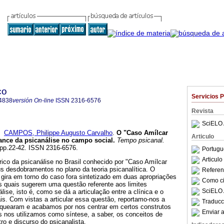
co
Servicios 
4838
versión On-line
ISSN
2316-6576
Revista
SciELO 
y
CAMPOS, Philippe Augusto Carvalho
.
O "Caso Amílcar
Articulo
ance da psicanálise no campo social
.
Tempo psicanal.
, pp.22-42. ISSN 2316-6576.
Portugu
Articul
órico da psicanálise no Brasil conhecido por "Caso Amílcar
us desdobramentos no plano da teoria psicanalítica. O
Referenc
 gira em torno do caso fora sintetizado em duas apropriações
Como cit
s quais sugerem uma questão referente aos limites
SciELO 
ise, isto é, como se dá a articulação entre a clínica e o
s. Com vistas a articular essa questão, reportamo-nos a
Traducc
quearam e acabamos por nos centrar em certos construtos
Enviar a
s nos utilizamos como síntese, a saber, os conceitos de
ro e discurso do psicanalista.