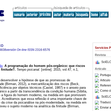
co
Servicios 
4838
versión On-line
ISSN
2316-6576
Revista
SciELO
lo
.
A programação do homem pós-orgânico
:
que riscos
Articulo
 finitude?
.
Tempo psicanal.
[online]. 2015, vol.47, n.1,
.
Portugu
e desenvolver a hipótese de que as promessas de
Articul
ade (Birman, 2012), a mercantilização dos riscos (Beck,
Referenc
iciência por objetos técnicos (Castel, 1987) e o anseio para
Como cit
nico a partir da transcendência da condição humana (Sibilia,
o a figura do homem moderno, na medida em que promovem
SciELO
e. Acreditamos que essa reflexão é uma importante chave de
Traducc
o da crise da psicanálise na pós-modernidade, na medida em
eveu o sujeito moderno na analítica da finitude (Birman,
Enviar a