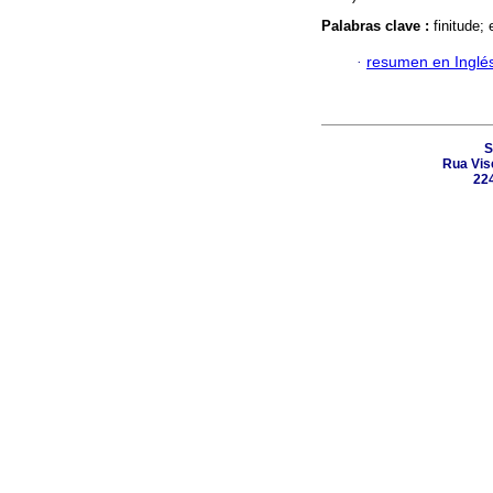
Palabras clave :
finitude; 
·
resumen en Inglé
S
Rua Vis
224