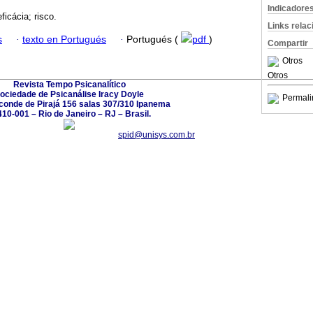
Indicadore
eficácia; risco.
Links rela
s
·
texto en Portugués
·
Portugués (
pdf
)
Compartir
Otros
Otros
Revista Tempo Psicanalítico
ociedade de Psicanálise Iracy Doyle
Permali
conde de Pirajá 156 salas 307/310 Ipanema
10-001 – Rio de Janeiro – RJ – Brasil.
spid@unisys.com.br