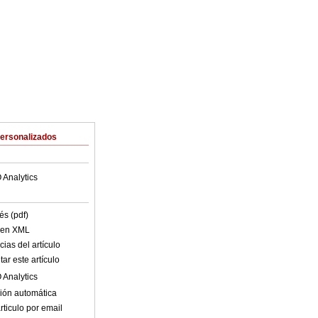
Personalizados
 Analytics
és (pdf)
o en XML
ias del artículo
ar este artículo
 Analytics
ión automática
rticulo por email