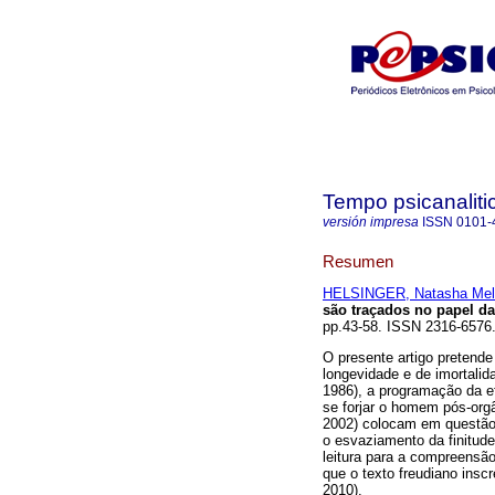
Tempo psicanaliti
versión impresa
ISSN
0101-
Resumen
HELSINGER, Natasha Mel
são traçados no papel da
pp.43-58. ISSN 2316-6576
O presente artigo pretend
longevidade e de imortalid
1986), a programação da ef
se forjar o homem pós-orgâ
2002) colocam em questã
o esvaziamento da finitud
leitura para a compreensã
que o texto freudiano inscr
2010).