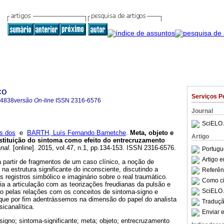
co
Serviços P
-4838
versão On-line
ISSN
2316-6576
Journal
SciELO 
s dos
e
BARTH, Luís Fernando Barnetche
.
Meta, objeto e
Artigo
stituição do sintoma como efeito do entrecruzamento
nal.
[online]. 2015, vol.47, n.1, pp.134-153. ISSN 2316-6576.
Portugu
Artigo 
a partir de fragmentos de um caso clínico, a noção de
na estrutura significante do inconsciente, discutindo a
Referên
 registros simbólico e imaginário sobre o real traumático.
Como cit
ia a articulação com as teorizações freudianas da pulsão e
SciELO 
o pelas relações com os conceitos de sintoma-signo e
 que por fim adentrássemos na dimensão do papel do analista
Traduçã
sicanalítica.
Enviar e
signo; sintoma-significante; meta; objeto; entrecruzamento