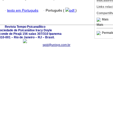
Indicadore
Links rela
·
texto em Português
·
Português (
pdf
)
Compartilh
Mais
Mais
Revista Tempo Psicanalítico
ociedade de Psicanálise Iracy Doyle
Permali
conde de Pirajá 156 salas 307/310 Ipanema
10-001 – Rio de Janeiro – RJ – Brasil.
spid@unisys.com.br