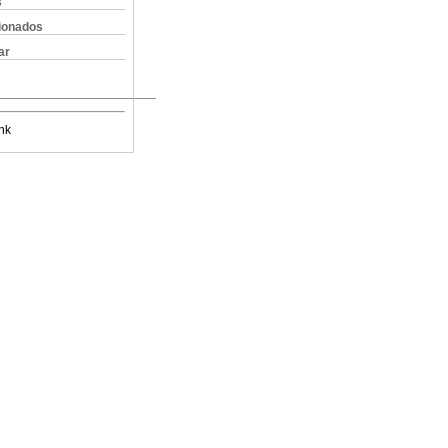
s
cionados
ar
nk