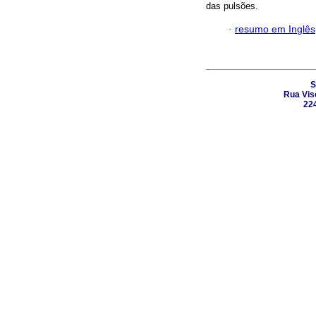
das pulsões.
·
resumo em Inglês
S
Rua Vis
224