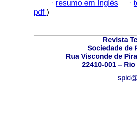
·
resumo em Inglês
·
pdf
)
Revista T
Sociedade de P
Rua Visconde de Pira
22410-001 – Rio 
spid@