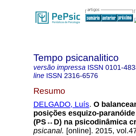
Tempo psicanalitico
versão impressa
ISSN
0101-483
line
ISSN
2316-6576
Resumo
DELGADO, Luís
.
O balancea
posições esquizo-paranóide
(PS↔
D) na psicodinâmica cr
psicanal.
[online]. 2015, vol.4