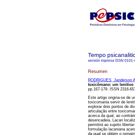
Tempo psicanaliti
versión impresa
ISSN
0101-
Resumen
RODRIGUES, Janderson A
toxicômano
:
um lenitivo
pp.167-179. ISSN 2316-65
Este artigo origina-se de 
toxicomania servir de lenit
explorar dois pontos de di
articulação entre toxicom
acerca da qual, ao contrár
desencadeia, Lacan locali
permitirá ao sujeito libert
formulação lacaniana acer
da qual se obtém o rompi