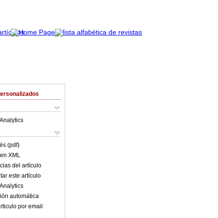
Personalizados
Analytics
és (pdf)
o en XML
ias del artículo
ar este artículo
Analytics
ión automática
rticulo por email