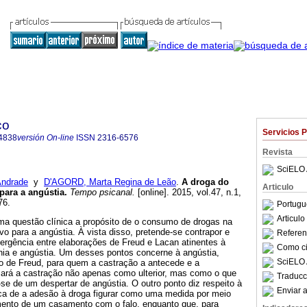
co
Servicios 
4838
versión On-line
ISSN
2316-6576
Revista
SciELO 
ndrade
y
D'AGORD, Marta Regina de Leão
.
A droga do
Articulo
 para a angústia
.
Tempo psicanal.
[online]. 2015, vol.47, n.1,
76.
Portugu
Articul
uma questão clínica a propósito de o consumo de drogas na
ivo para a angústia. À vista disso, pretende-se contrapor e
Referenc
vergência entre elaborações de Freud e Lacan atinentes à
Como cit
ania e angústia. Um desses pontos concerne à angústia,
SciELO 
io de Freud, para quem a castração a antecede e a
zará a castração não apenas como ulterior, mas como o que
Traducc
ar-se de um despertar de angústia. O outro ponto diz respeito à
Enviar a
ca de a adesão à droga figurar como uma medida por meio
mento de um casamento com o falo, enquanto que, para