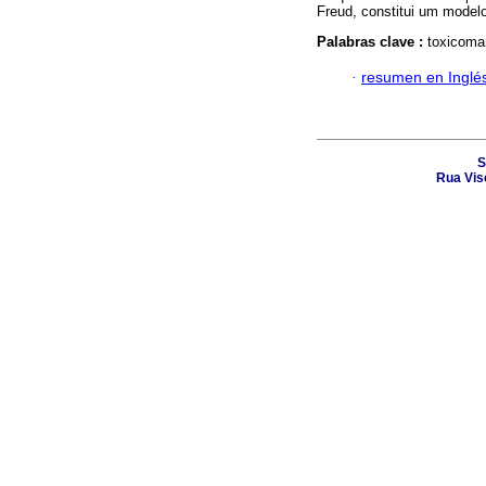
Freud, constitui um model
Palabras clave :
toxicoman
·
resumen en Inglé
S
Rua Vis