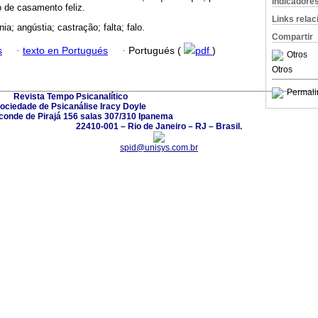
Indicadore
o de casamento feliz.
Links rela
ia; angústia; castração; falta; falo.
Compartir
s
·
texto en Portugués
·
Portugués (
pdf
)
Otros
Otros
Permali
Revista Tempo Psicanalítico
ociedade de Psicanálise Iracy Doyle
conde de Pirajá 156 salas 307/310 Ipanema
22410-001 – Rio de Janeiro – RJ – Brasil.
spid@unisys.com.br