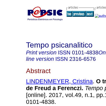
Tempo psicanalitico
Print version
ISSN
0101-4838
On
line version
ISSN
2316-6576
Abstract
LINDENMEYER, Cristina
.
O t
de Freud a Ferenczi
.
Tempo p
[online]. 2017, vol.49, n.1, p
0101-4838.