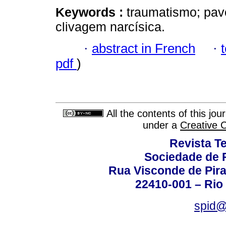
Keywords :
traumatismo; pav
clivagem narcísica.
·
abstract in French
·
pdf
)
All the contents of this jo
under a
Creative 
Revista T
Sociedade de P
Rua Visconde de Pira
22410-001 – Rio 
spid@