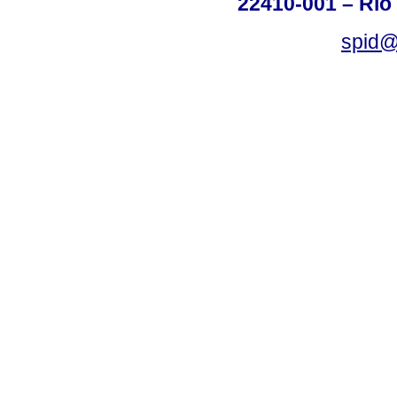
22410-001 – Rio 
spid@