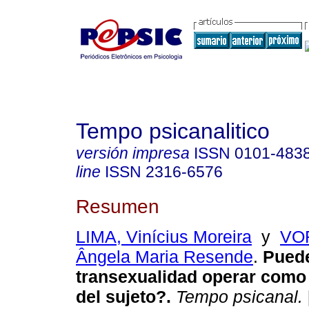
Tempo psicanalitico
versión impresa
ISSN
0101-483
line
ISSN
2316-6576
Resumen
LIMA, Vinícius Moreira
y
VO
Ângela Maria Resende
.
Puede
transexualidad operar com
del sujeto?
.
Tempo psicanal.