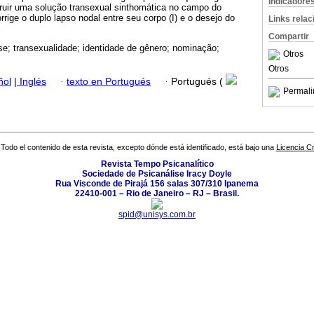
Indicadore
ruir uma solução transexual sinthomática no campo do
rige o duplo lapso nodal entre seu corpo (I) e o desejo do
Links rela
Compartir
se; transexualidade; identidade de gênero; nominação;
Otros
Otros
ñol
|
Inglés
·
texto en Portugués
·
Portugués (
Permali
Todo el contenido de esta revista, excepto dónde está identificado, está bajo una
Licencia 
Revista Tempo Psicanalítico
Sociedade de Psicanálise Iracy Doyle
Rua Visconde de Pirajá 156 salas 307/310 Ipanema
22410-001 – Rio de Janeiro – RJ – Brasil.
spid@unisys.com.br