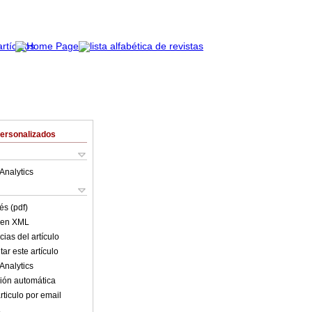
Personalizados
Analytics
és (pdf)
o en XML
ias del artículo
ar este artículo
Analytics
ión automática
rticulo por email