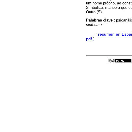
um nome próprio, ao const
Simbólico, manobra que cor
Outro (S).
Palabras clave :
psicanáli
sinthome
.
·
resumen en Espa
pdf
)