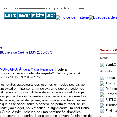
co
Servicios 
4838
versión On-line
ISSN
2316-6576
Revista
SciELO 
VORCARO, Ângela Maria Resende
.
Pode a
Articulo
como amarração nodal do sujeito?
.
Tempo psicanal.
, pp.38-74. ISSN 2316-6576.
Portugu
Articul
os relatos autobiográficos escritos em redes sociais por
nsexual e militante, a fim de extrair o que ela pode nos
Referenc
alidade como possibilidade de amarração nodal do sujeito.
Como cit
a organiza discursivamente sua experiência, recorrendo à
SciELO 
 de gênero, papel de gênero, anatomia e orientação sexual,
e que esse saber sobre o gênero lhe permite fazer-se um
Traducc
ade") ao eleger, no Simbólico, o significante "mulher trans"
Enviar a
ao Outro. Assim, pela via de uma nominação simbólica,
de operar a reescrita de seu gozo pela invenção singular de