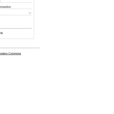
s
cionados
nk
Creative Commons