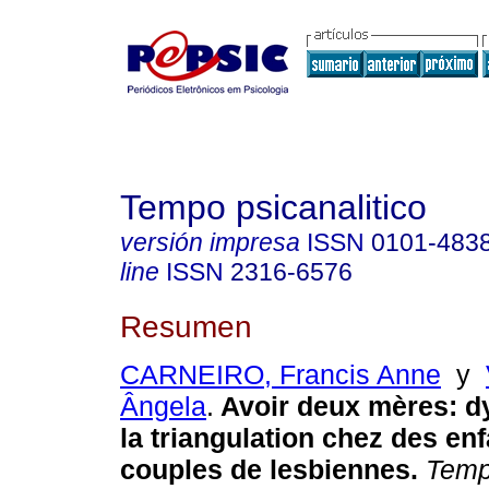
Tempo psicanalitico
versión impresa
ISSN
0101-483
line
ISSN
2316-6576
Resumen
CARNEIRO, Francis Anne
y
Ângela
.
Avoir deux mères
:
d
la triangulation chez des en
couples de lesbiennes
.
Tempo