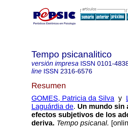
Tempo psicanalitico
versión impresa
ISSN
0101-483
line
ISSN
2316-6576
Resumen
GOMES, Patricia da Silva
y
Laguárdia de
.
Un mundo sin 
efectos subjetivos de los ad
deriva
.
Tempo psicanal.
[onli