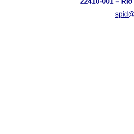
22410-001 – Rio 
spid@