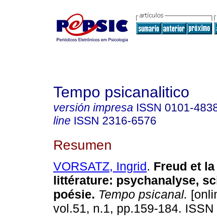
Tempo psicanalitico
versión impresa
ISSN
0101-483
line
ISSN
2316-6576
Resumen
VORSATZ, Ingrid
.
Freud et la
littérature
:
psychanalyse, sc
poésie
.
Tempo psicanal.
[onli
vol.51, n.1, pp.159-184. ISSN