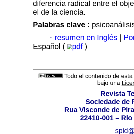
diferencia radical entre el obj
el de la ciencia.
Palabras clave :
psicoanálisi
·
resumen en Inglés
|
Por
Español (
pdf
)
Todo el contenido de esta 
bajo una
Lice
Revista T
Sociedade de P
Rua Visconde de Pira
22410-001 – Rio 
spid@