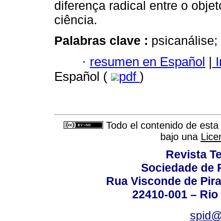
diferença radical entre o obje
ciência.
Palabras clave :
psicanálise;
·
resumen en Español
|
I
Español (
pdf
)
Todo el contenido de esta 
bajo una
Lice
Revista T
Sociedade de P
Rua Visconde de Pira
22410-001 – Rio 
spid@