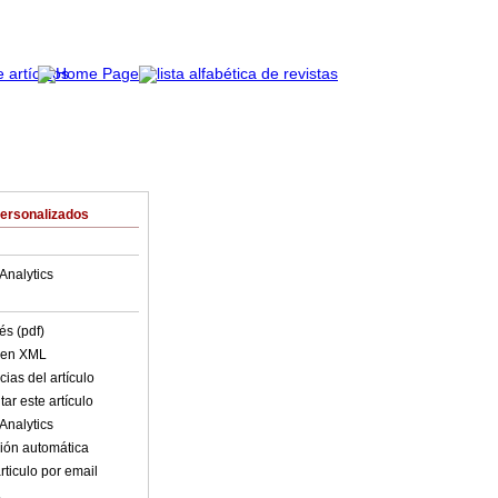
Personalizados
Analytics
és (pdf)
o en XML
ias del artículo
ar este artículo
Analytics
ión automática
rticulo por email