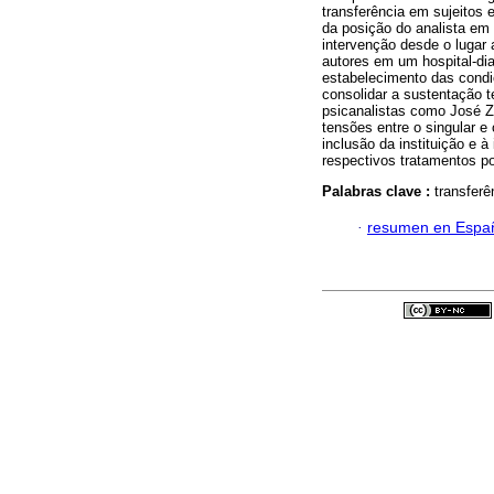
transferência em sujeitos 
da posição do analista em 
intervenção desde o lugar 
autores em um hospital-dia
estabelecimento das condi
consolidar a sustentação t
psicanalistas como José 
tensões entre o singular e 
inclusão da instituição e 
respectivos tratamentos po
Palabras clave :
transferê
·
resumen en Espa