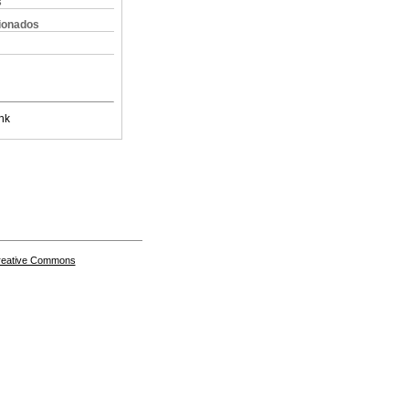
s
cionados
nk
Creative Commons