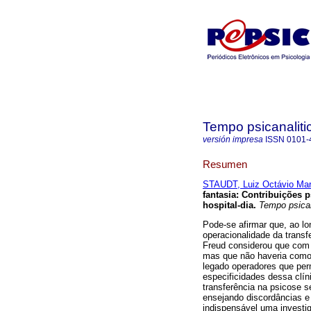
Tempo psicanaliti
versión impresa
ISSN
0101-
Resumen
STAUDT, Luiz Octávio Mar
fantasia
:
Contribuições p
hospital-dia
.
Tempo psica
Pode-se afirmar que, ao lo
operacionalidade da trans
Freud considerou que com 
mas que não haveria como t
legado operadores que per
especificidades dessa clín
transferência na psicose s
ensejando discordâncias e
indispensável uma investi