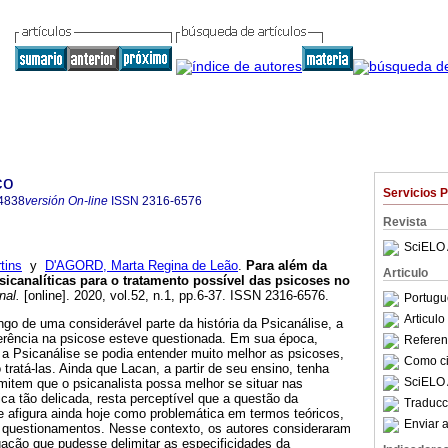
co
Servicios 
4838
versión On-line
ISSN
2316-6576
Revista
SciELO 
tins
y
D'AGORD, Marta Regina de Leão
.
Para além da
Articulo
sicanalíticas para o tratamento possível das psicoses no
nal.
[online]. 2020, vol.52, n.1, pp.6-37. ISSN 2316-6576.
Portugu
Articul
ngo de uma considerável parte da história da Psicanálise, a
ferência na psicose esteve questionada. Em sua época,
Referenc
a Psicanálise se podia entender muito melhor as psicoses,
Como cit
ratá-las. Ainda que Lacan, a partir de seu ensino, tenha
SciELO 
mitem que o psicanalista possa melhor se situar nas
ica tão delicada, resta perceptível que a questão da
Traducc
e afigura ainda hoje como problemática em termos teóricos,
Enviar a
 questionamentos. Nesse contexto, os autores consideraram
gação que pudesse delimitar as especificidades da