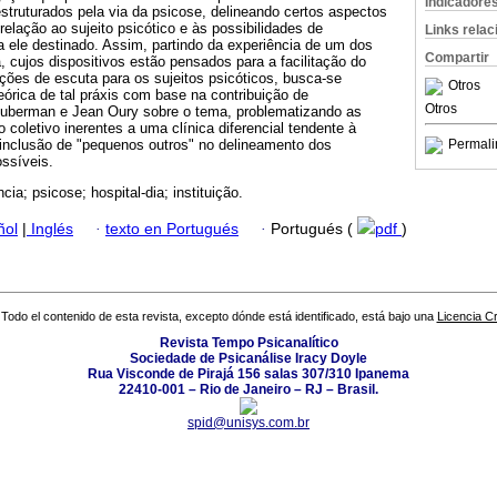
Indicadore
estruturados pela via da psicose, delineando certos aspectos
relação ao sujeito psicótico e às possibilidades de
Links rela
a ele destinado. Assim, partindo da experiência de um dos
Compartir
, cujos dispositivos estão pensados para a facilitação do
ções de escuta para os sujeitos psicóticos, busca-se
Otros
eórica de tal práxis com base na contribuição de
Otros
Zuberman e Jean Oury sobre o tema, problematizando as
o coletivo inerentes a uma clínica diferencial tendente à
à inclusão de "pequenos outros" no delineamento dos
Permali
ssíveis.
ncia; psicose; hospital-dia; instituição.
ñol
|
Inglés
·
texto en Portugués
·
Portugués (
pdf
)
Todo el contenido de esta revista, excepto dónde está identificado, está bajo una
Licencia 
Revista Tempo Psicanalítico
Sociedade de Psicanálise Iracy Doyle
Rua Visconde de Pirajá 156 salas 307/310 Ipanema
22410-001 – Rio de Janeiro – RJ – Brasil.
spid@unisys.com.br