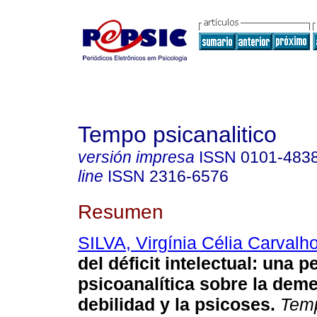
Tempo psicanalitico
versión impresa
ISSN
0101-483
line
ISSN
2316-6576
Resumen
SILVA, Virgínia Célia Carvalh
del déficit intelectual
:
una pe
psicoanalítica sobre la deme
debilidad y la psicoses
.
Temp