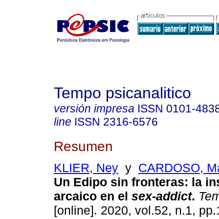
Tempo psicanalitico
versión impresa
ISSN
0101-483
line
ISSN
2316-6576
Resumen
KLIER, Ney
y
CARDOSO, Ma
Un Edipo sin fronteras
:
la in
arcaico en el
sex-addict
.
Tem
[online]. 2020, vol.52, n.1, p