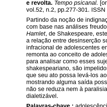
e revolta
.
Tempo psicanal.
[on
vol.52, n.2, pp.277-301. ISSN
Partindo da noção de indignaç
com base nas análises freudo
Hamlet
, de Shakespeare, este
a relação entre desinserção so
infracional de adolescentes em
remonta ao conceito de adole
para analisar como esses suj
shakespeariano, são impelido
que seu ato possa levá-los ao
mostrando alguma saída possí
não se reduza nem à paralisi
dialetizável.
Palavras-chave :
adolescênci