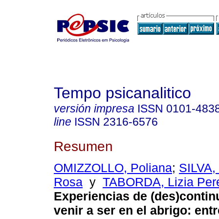
Tempo psicanalitico
versión impresa
ISSN
0101-483
line
ISSN
2316-6576
Resumen
OMIZZOLLO, Poliana
;
SILVA,
Rosa
y
TABORDA, Lizia Pere
Experiencias de (des)continu
venir a ser en el abrigo
:
ent