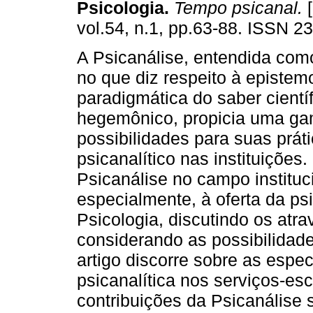
Psicologia
.
Tempo psicanal.
[
vol.54, n.1, pp.63-88. ISSN 2
A Psicanálise, entendida com
no que diz respeito à epistem
paradigmática do saber cientí
hegemônico, propicia uma g
possibilidades para suas prát
psicanalítico nas instituições.
Psicanálise no campo instituci
especialmente, à oferta da ps
Psicologia, discutindo os atr
considerando as possibilidad
artigo discorre sobre as espec
psicanalítica nos serviços-esc
contribuições da Psicanálise