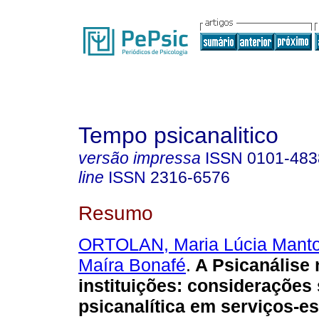
Tempo psicanalitico
versão impressa
ISSN
0101-483
line
ISSN
2316-6576
Resumo
ORTOLAN, Maria Lúcia Manto
Maíra Bonafé
.
A Psicanálise 
instituições
:
considerações s
psicanalítica em serviços-e