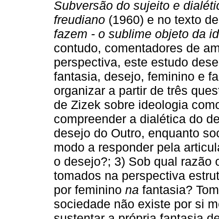
Subversão do sujeito e dialét
freudiano
(1960) e no texto de
fazem - o sublime objeto da i
contudo, comentadores de am
perspectiva, este estudo dese
fantasia, desejo, feminino e f
organizar a partir de três qu
de Zizek sobre ideologia co
compreender a dialética do d
desejo do Outro, enquanto soci
modo a responder pela articu
o desejo?; 3) Sob qual razão 
tomados na perspectiva estr
por feminino
na
fantasia? Tom
sociedade não existe por si 
sustentar a própria fantasia 