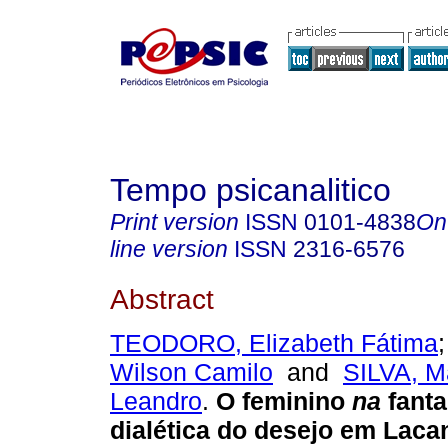
Tempo psicanalitico
Print version
ISSN
0101-4838
On
line version
ISSN
2316-6576
Abstract
TEODORO, Elizabeth Fátima
Wilson Camilo
and
SILVA, 
Leandro
.
O feminino
na
fanta
dialética do desejo em Laca