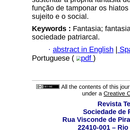
função de tamponar os hiatos 
sujeito e o social.
Keywords :
Fantasia; fantasia
sociedade patriarcal.
·
abstract in English
|
Spa
Portuguese (
pdf
)
All the contents of this jo
under a
Creative 
Revista T
Sociedade de P
Rua Visconde de Pira
22410-001 – Rio 