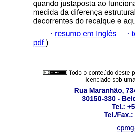
quando justaposta ao funcion
medida da diferença estrutura
decorrentes do recalque e aq
·
resumo em Inglês
·
pdf
)
Todo o conteúdo deste pe
licenciado sob um
Rua Maranhão, 734 
30150-330 - Belo
Tel.: +
Tel./Fax.
cpmg