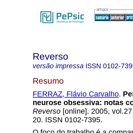
Reverso
versão impressa
ISSN
0102-739
Resumo
FERRAZ, Flávio Carvalho
.
Pe
neurose obsessiva
:
notas c
Reverso
[online]. 2005, vol.27
20. ISSN 0102-7395.
O foco do trabalho é a compa