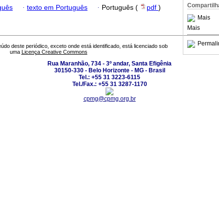
Compartilh
guês
·
texto em Português
·
Português (
pdf
)
Mais
Mais
Permali
údo deste periódico, exceto onde está identificado, está licenciado sob
uma
Licença Creative Commons
Rua Maranhão, 734 - 3º andar, Santa Efigênia
30150-330 - Belo Horizonte - MG - Brasil
Tel.: +55 31 3223-6115
Tel./Fax.: +55 31 3287-1170
cpmg@cpmg.org.br