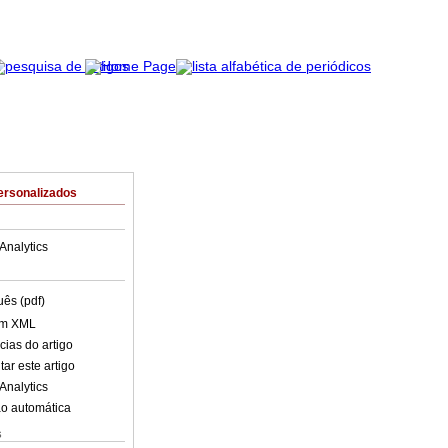
ersonalizados
Analytics
uês (pdf)
em XML
cias do artigo
ar este artigo
Analytics
o automática
s