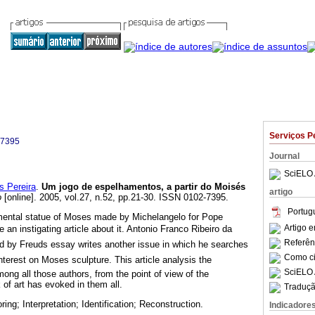
Serviços P
-7395
Journal
SciELO 
 Pereira
.
Um jogo de espelhamentos, a partir do Moisés
artigo
o
[online]. 2005, vol.27, n.52, pp.21-30. ISSN 0102-7395.
Portug
ental statue of Moses made by Michelangelo for Pope
Artigo 
e an instigating article about it. Antonio Franco Ribeiro da
Referên
ed by Freuds essay writes another issue in which he searches
Como cit
interest on Moses sculpture. This article analysis the
SciELO 
mong all those authors, from the point of view of the
k of art has evoked in them all.
Traduçã
oring; Interpretation; Identification; Reconstruction.
Indicadore