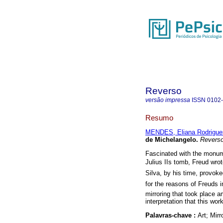
Reverso
versão impressa
ISSN
0102
Resumo
MENDES, Eliana Rodrigues
de Michelangelo
.
Revers
Fascinated with the monum
Julius IIs tomb, Freud wrot
Silva, by his time, provok
for the reasons of Freuds 
mirroring that took place a
interpretation that this wor
Palavras-chave :
Art; Mirr