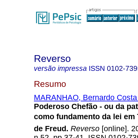
Reverso
versão impressa
ISSN
0102-739
Resumo
MARANHAO, Bernardo Costa 
Poderoso Chefão - ou da pa
como fundamento da lei em T
de Freud
.
Reverso
[online]. 2
n.52, pp.37-41. ISSN 0102-73