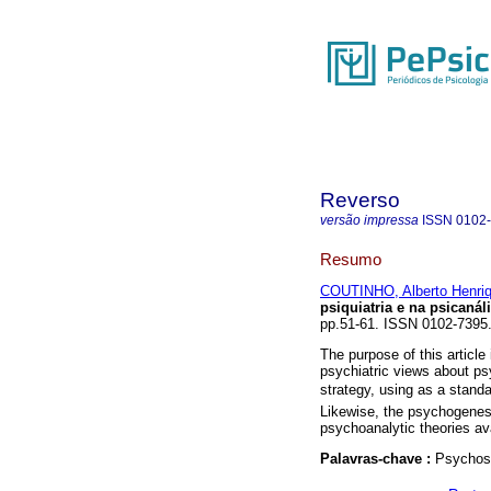
Reverso
versão impressa
ISSN
0102
Resumo
COUTINHO, Alberto Henriq
psiquiatria e na psicanál
pp.51-61. ISSN 0102-7395
The purpose of this articl
psychiatric views about ps
strategy, using as a stand
Likewise, the psychogenesi
psychoanalytic theories ava
Palavras-chave :
Psychosi