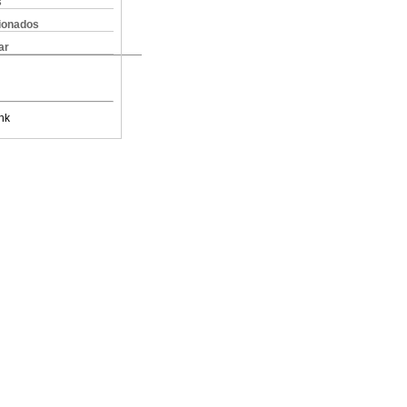
s
cionados
ar
nk