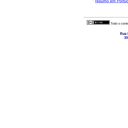
·
resumo em Portu
Todo o conte
Rua 
30