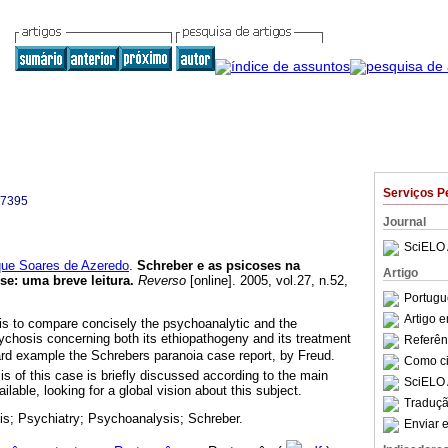
Serviços P
-7395
Journal
SciELO 
ue Soares de Azeredo
.
Schreber e as psicoses na
Artigo
ise: uma breve leitura
.
Reverso
[online]. 2005, vol.27, n.52,
.
Portugu
Artigo 
e is to compare concisely the psychoanalytic and the
ychosis concerning both its ethiopathogeny and its treatment
Referên
ard example the Schrebers paranoia case report, by Freud.
Como cit
s of this case is briefly discussed according to the main
SciELO 
ilable, looking for a global vision about this subject.
Traduçã
s; Psychiatry; Psychoanalysis; Schreber.
Enviar e