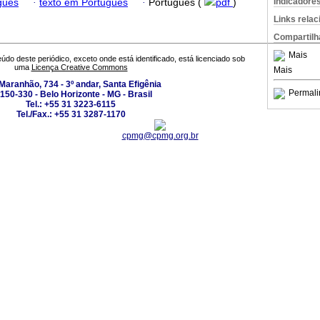
Indicadore
guês
·
texto em Português
·
Português (
pdf
)
Links rela
Compartilh
Mais
údo deste periódico, exceto onde está identificado, está licenciado sob
uma
Licença Creative Commons
Mais
Maranhão, 734 - 3º andar, Santa Efigênia
Permali
150-330 - Belo Horizonte - MG - Brasil
Tel.: +55 31 3223-6115
Tel./Fax.: +55 31 3287-1170
cpmg@cpmg.org.br