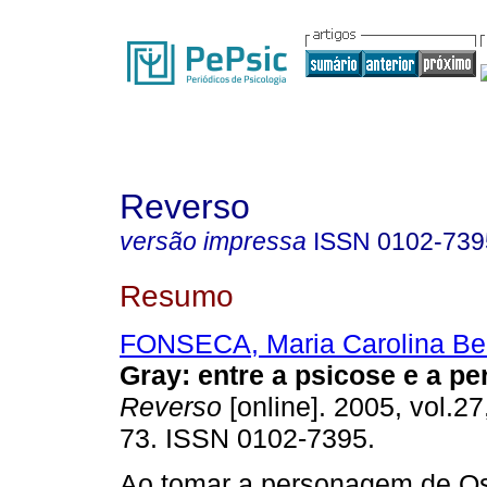
Reverso
versão impressa
ISSN
0102-739
Resumo
FONSECA, Maria Carolina Bel
Gray
:
entre a psicose e a p
Reverso
[online]. 2005, vol.27
73. ISSN 0102-7395.
Ao tomar a personagem de Os