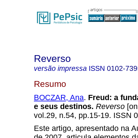
Reverso
versão impressa
ISSN
0102-739
Resumo
BOCZAR, Ana
.
Freud
:
a fund
e seus destinos
.
Reverso
[on
vol.29, n.54, pp.15-19. ISSN 
Este artigo, apresentado na A
de 2007, articula elementos d