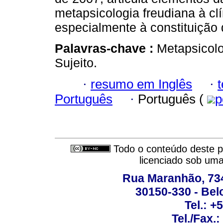
metapsicologia freudiana à clí
especialmente à constituição
Palavras-chave :
Metapsicolo
Sujeito.
·
resumo em Inglês
·
Português
·
Português (
p
Todo o conteúdo deste pe
licenciado sob um
Rua Maranhão, 734 
30150-330 - Belo
Tel.: +
Tel./Fax.