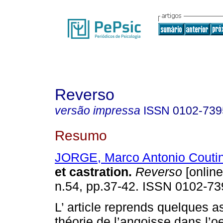
Reverso
versão impressa
ISSN
0102-739
Resumo
JORGE, Marco Antonio Couti
et castration
.
Reverso
[online
n.54, pp.37-42. ISSN 0102-73
L’ article reprends quelques a
théorie de l’angoisse dans l’