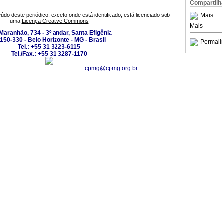
Compartilh
Mais
údo deste periódico, exceto onde está identificado, está licenciado sob
uma
Licença Creative Commons
Mais
Maranhão, 734 - 3º andar, Santa Efigênia
150-330 - Belo Horizonte - MG - Brasil
Permali
Tel.: +55 31 3223-6115
Tel./Fax.: +55 31 3287-1170
cpmg@cpmg.org.br