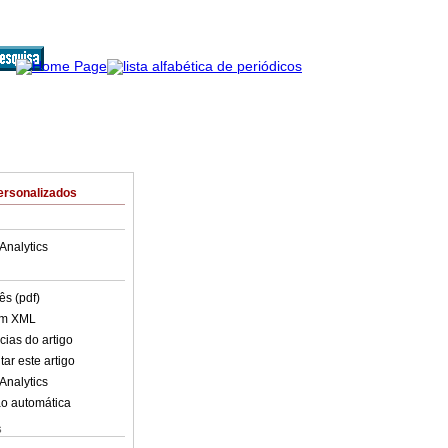
ersonalizados
Analytics
ês (pdf)
em XML
cias do artigo
ar este artigo
Analytics
o automática
s