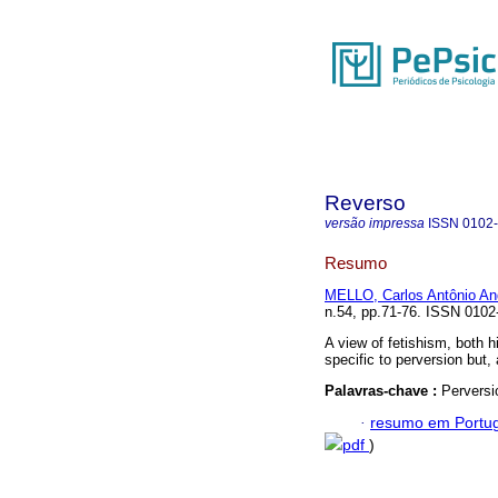
Reverso
versão impressa
ISSN
0102
Resumo
MELLO, Carlos Antônio An
n.54, pp.71-76. ISSN 0102
A view of fetishism, both hi
specific to perversion but,
Palavras-chave :
Perversio
·
resumo em Portu
pdf
)