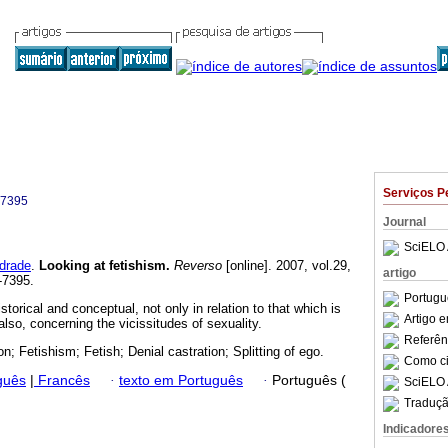
Serviços P
-7395
Journal
SciELO 
drade
.
Looking at fetishism
.
Reverso
[online]. 2007, vol.29,
artigo
-7395.
Portugu
storical and conceptual, not only in relation to that which is
Artigo 
 also, concerning the vicissitudes of sexuality.
Referên
n; Fetishism; Fetish; Denial castration; Splitting of ego.
Como cit
guês
|
Francês
·
texto em Português
·
Português (
SciELO 
Traduçã
Indicadore