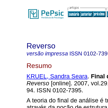
Reverso
versão impressa
ISSN
0102-739
Resumo
KRUEL, Sandra Seara
.
Final 
Reverso
[online]. 2007, vol.29
94. ISSN 0102-7395.
A teoria do final de análise é 
através da noção de estrutura.