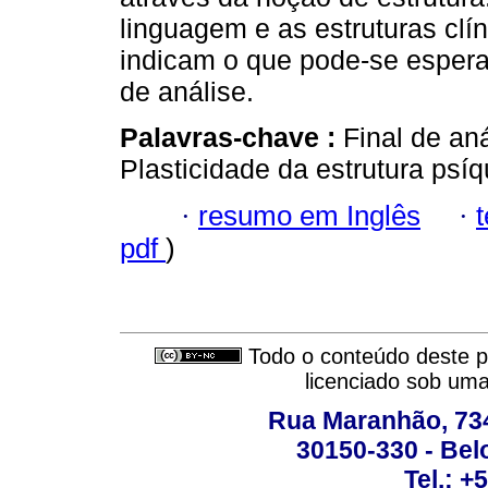
linguagem e as estruturas clí
indicam o que pode-se espera
de análise.
Palavras-chave :
Final de aná
Plasticidade da estrutura psíq
·
resumo em Inglês
·
pdf
)
Todo o conteúdo deste pe
licenciado sob um
Rua Maranhão, 734 
30150-330 - Belo
Tel.: +