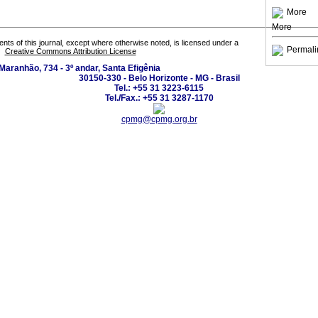
More
More
tents of this journal, except where otherwise noted, is licensed under a
Permali
Creative Commons Attribution License
Maranhão, 734 - 3º andar, Santa Efigênia
30150-330 - Belo Horizonte - MG - Brasil
Tel.: +55 31 3223-6115
Tel./Fax.: +55 31 3287-1170
cpmg@cpmg.org.br