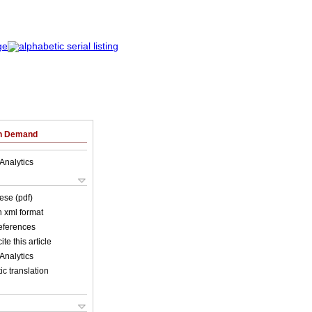
on Demand
Analytics
ese (pdf)
in xml format
references
ite this article
Analytics
c translation