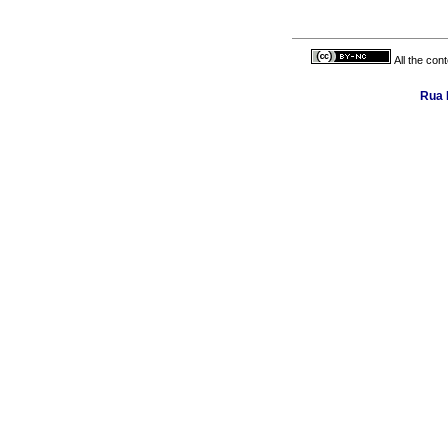
All the con
Rua 