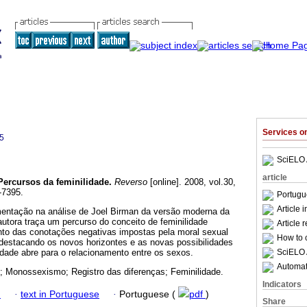
Services 
5
SciELO 
article
Percursos da feminilidade
.
Reverso
[online]. 2008, vol.30,
-7395.
Portugu
Article 
ntação na análise de Joel Birman da versão moderna da
utora traça um percurso do conceito de feminilidade
Article 
to das conotações negativas impostas pela moral sexual
How to c
destacando os novos horizontes e as novas possibilidades
SciELO 
dade abre para o relacionamento entre os sexos.
Automati
o; Monossexismo; Registro das diferenças; Feminilidade.
Indicators
h
·
text in Portuguese
·
Portuguese (
pdf
)
Share