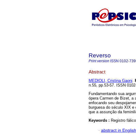
Reverso
Print version
ISSN
0102-739
Abstract
MEDIOLI, Cristina Gaoni
.
n.55, pp.53-57. ISSN 0102
Fundamentando sua argume
ópera Carmen de Bizet, a a
enfocando seu despojamen
burguesa do século XIX e 
que a assunção da feminili
Keywords :
Registro fálic
·
abstract in Englis