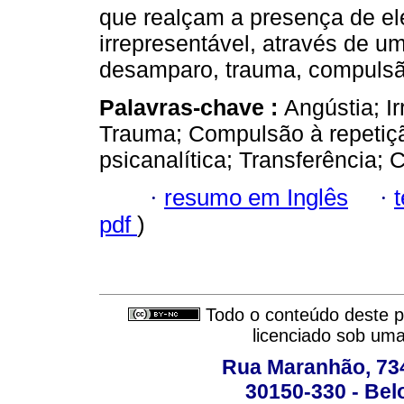
que realçam a presença de e
irrepresentável, através de u
desamparo, trauma, compulsão
Palavras-chave :
Angústia; I
Trauma; Compulsão à repetiçã
psicanalítica; Transferência; 
·
resumo em Inglês
·
pdf
)
Todo o conteúdo deste pe
licenciado sob um
Rua Maranhão, 734 
30150-330 - Belo