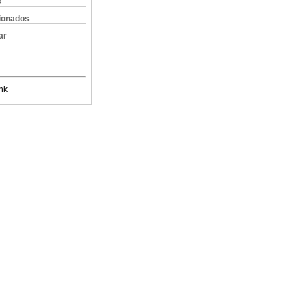
s
cionados
ar
nk