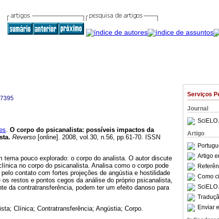
Serviços P
-7395
Journal
SciELO 
es
.
O corpo do psicanalista
:
possíveis impactos da
Artigo
sta
.
Reverso
[online]. 2008, vol.30, n.56, pp.61-70. ISSN
Portugu
Artigo 
um tema pouco explorado: o corpo do analista. O autor discute
línica no corpo do psicanalista. Analisa como o corpo pode
Referên
, pelo contato com fortes projeções de angústia e hostilidade
Como cit
 os restos e pontos cegos da análise do próprio psicanalista,
SciELO 
te da contratransferência, podem ter um efeito danoso para
Traduçã
Enviar e
ista; Clínica; Contratransferência; Angústia; Corpo.