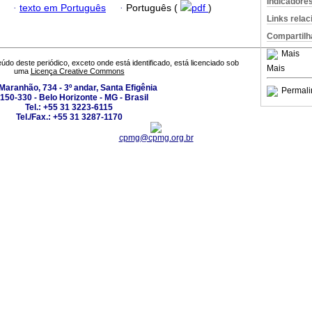
Indicadore
·
texto em Português
·
Português (
pdf
)
Links rela
Compartilh
Mais
údo deste periódico, exceto onde está identificado, está licenciado sob
Mais
uma
Licença Creative Commons
Maranhão, 734 - 3º andar, Santa Efigênia
Permali
150-330 - Belo Horizonte - MG - Brasil
Tel.: +55 31 3223-6115
Tel./Fax.: +55 31 3287-1170
cpmg@cpmg.org.br