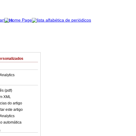
ersonalizados
Analytics
ês (pdf)
em XML
cias do artigo
ar este artigo
Analytics
o automática
s