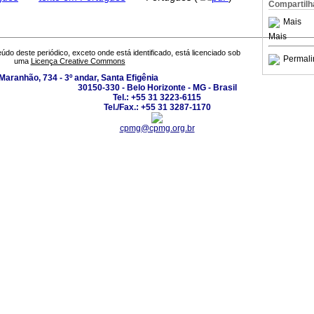
Compartilh
Mais
Mais
údo deste periódico, exceto onde está identificado, está licenciado sob
Permali
uma
Licença Creative Commons
Maranhão, 734 - 3º andar, Santa Efigênia
30150-330 - Belo Horizonte - MG - Brasil
Tel.: +55 31 3223-6115
Tel./Fax.: +55 31 3287-1170
cpmg@cpmg.org.br