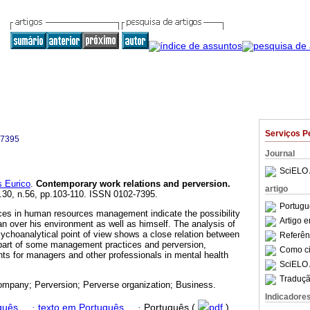
Serviços P
-7395
Journal
SciELO 
 Eurico
.
Contemporary work relations and perversion
.
artigo
l.30, n.56, pp.103-110. ISSN 0102-7395.
Portugu
ces in human resources management indicate the possibility
Artigo 
an over his environment as well as himself. The analysis of
ychoanalytical point of view shows a close relation between
Referên
e part of some management practices and perversion,
Como cit
ts for managers and other professionals in mental health
SciELO 
Traduçã
mpany; Perversion; Perverse organization; Business.
Indicadore
guês
·
texto em Português
·
Português (
pdf
)