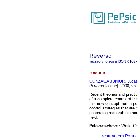
Reverso
versão impressa
ISSN
0102
Resumo
GONZAGA JUNIOR, Lucas
Reverso
[online]. 2008, vo
Recent theories and practi
of a complete control of m
this new concept from a ps
control strategies that ar
generating research elemen
field.
Palavras-chave :
Work; Co
·
resumo em Portu