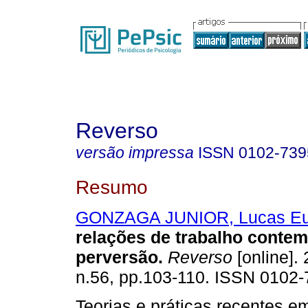
Reverso
versão impressa
ISSN
0102-739
Resumo
GONZAGA JUNIOR, Lucas Eu
relações de trabalho conte
perversão
.
Reverso
[online]. 
n.56, pp.103-110. ISSN 0102-
Teorias e práticas recentes e