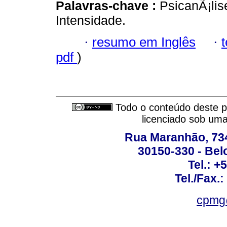
Palavras-chave :
PsicanÃ¡li
Intensidade.
·
resumo em Inglês
·
pdf
)
Todo o conteúdo deste pe
licenciado sob um
Rua Maranhão, 734 
30150-330 - Belo
Tel.: +
Tel./Fax.
cpmg