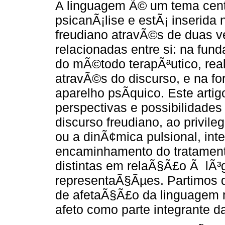
A linguagem Ã© um tema cent
psicanÃ¡lise e estÃ¡ inserida 
freudiano atravÃ©s de duas v
relacionadas entre si: na fu
do mÃ©todo terapÃªutico, rea
atravÃ©s do discurso, e na f
aparelho psÃ­quico. Este arti
perspectivas e possibilidade
discurso freudiano, ao privil
ou a dinÃ¢mica pulsional, int
encaminhamento do tratamento
distintas em relaÃ§Ã£o Ã lÃ³g
representaÃ§Ãµes. Partimos d
de afetaÃ§Ã£o da linguagem n
afeto como parte integrante d