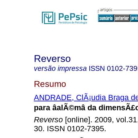
Reverso
versão impressa
ISSN
0102-739
Resumo
ANDRADE, ClÃ¡udia Braga d
para âalÃ©mâ da dimensÃ
Reverso
[online]. 2009, vol.31
30. ISSN 0102-7395.