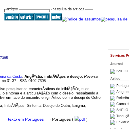
Serviços P
-7395
Journal
SciELO 
eira da Costa
.
AngÃºstia, inibiÃ§Ãµes e desejo
.
Reverso
Artigo
57, pp.31-37. ISSN 0102-7395.
Portugu
tivo pesquisar as caracterÃ­sticas da inibiÃ§Ã£o, suas
Artigo 
, o sintoma e a articulaÃ§Ã£o com o desejo, ressaltando a
vir em face do encontro enigmÃ¡tico com o desejo do Outro.
Referên
Como cit
a; InibiÃ§Ãµes; Sintoma; Desejo do Outro; Enigma;
SciELO 
Traduçã
·
texto em Português
·
Português (
pdf
)
Enviar e