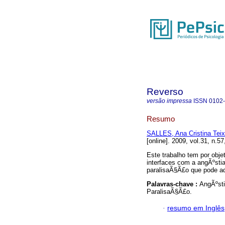
Reverso
versão impressa
ISSN
0102
Resumo
SALLES, Ana Cristina Teix
[online]. 2009, vol.31, n.
Este trabalho tem por obje
interfaces com a angÃºstia
paralisaÃ§Ã£o que pode ad
Palavras-chave :
AngÃºsti
ParalisaÃ§Ã£o.
·
resumo em Inglês