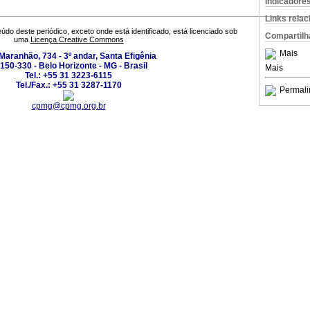
Indicadore
Links rela
údo deste periódico, exceto onde está identificado, está licenciado sob
Compartilh
uma
Licença Creative Commons
Mais
Maranhão, 734 - 3º andar, Santa Efigênia
150-330 - Belo Horizonte - MG - Brasil
Mais
Tel.: +55 31 3223-6115
Tel./Fax.: +55 31 3287-1170
Permali
cpmg@cpmg.org.br