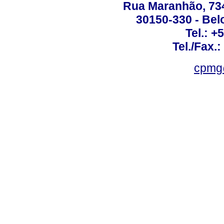
Rua Maranhão, 734 
30150-330 - Belo
Tel.: +
Tel./Fax.
cpmg