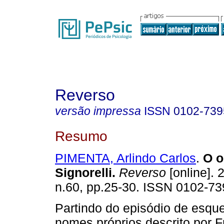
Reverso
versão impressa
ISSN
0102-739
Resumo
PIMENTA, Arlindo Carlos
.
O o
Signorelli
.
Reverso
[online]. 
n.60, pp.25-30. ISSN 0102-73
Partindo do episódio de esqu
nomes próprios descrito por 