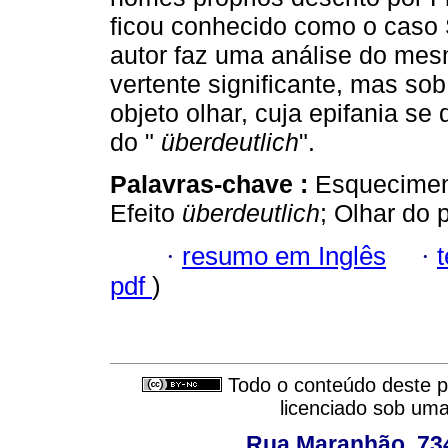
ficou conhecido como o caso S
autor faz uma análise do me
vertente significante, mas sob
objeto olhar, cuja epifania se
do "
überdeutlich
".
Palavras-chave :
Esqueciment
Efeito
überdeutlich
; Olhar do p
·
resumo em Inglês
·
pdf
)
Todo o conteúdo deste pe
licenciado sob um
Rua Maranhão, 734 