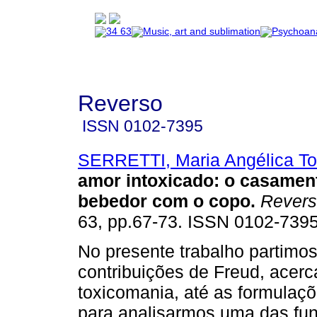
Reverso
ISSN
0102-7395
SERRETTI, Maria Angélica T
amor intoxicado
:
o casament
bebedor com o copo
.
Revers
63, pp.67-73. ISSN 0102-7395
No presente trabalho partimo
contribuições de Freud, acer
toxicomania, até as formulaç
para analisarmos uma das fu