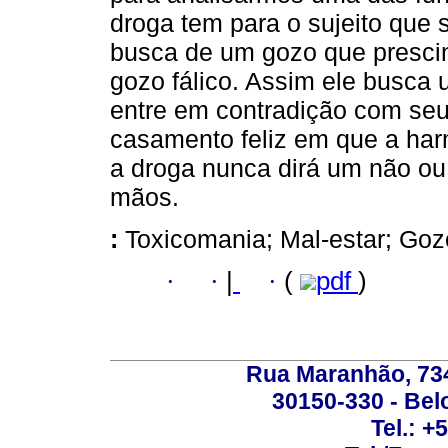
droga tem para o sujeito que s
busca de um gozo que prescin
gozo fálico. Assim ele busca 
entre em contradição com seu
casamento feliz em que a har
a droga nunca dirá um não ou
mãos.
:
Toxicomania; Mal-estar; Goz
·
·
|
·
(
pdf
)
Rua Maranhão, 734 
30150-330 - Belo
Tel.: +