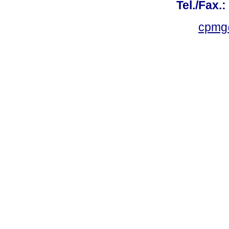
Tel./Fax.
cpmg