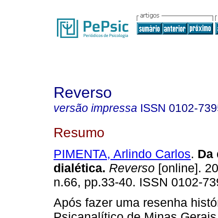
Reverso
versão impressa
ISSN
0102-739
Resumo
PIMENTA, Arlindo Carlos
.
Da 
dialética
.
Reverso
[online]. 20
n.66, pp.33-40. ISSN 0102-73
Após fazer uma resenha histór
Psicanalítico de Minas Gerai