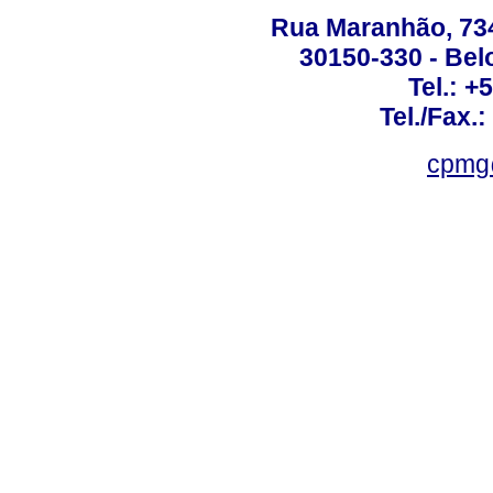
Rua Maranhão, 734 
30150-330 - Belo
Tel.: +
Tel./Fax.
cpmg