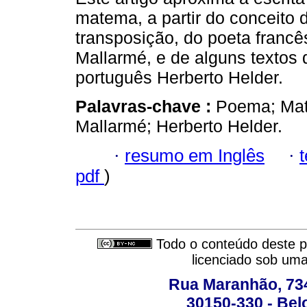
matema, a partir do conceito 
transposição, do poeta franc
Mallarmé, e de alguns textos 
português Herberto Helder.
Palavras-chave :
Poema; Mat
Mallarmé; Herberto Helder.
·
resumo em Inglês
·
pdf
)
Todo o conteúdo deste pe
licenciado sob um
Rua Maranhão, 734 
30150-330 - Belo