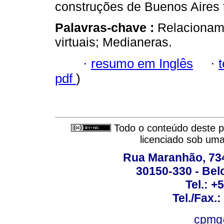
construções de Buenos Aires 
Palavras-chave :
Relacionam
virtuais; Medianeras.
·
resumo em Inglês
·
pdf
)
Todo o conteúdo deste pe
licenciado sob um
Rua Maranhão, 734 
30150-330 - Belo
Tel.: +
Tel./Fax.
cpmg