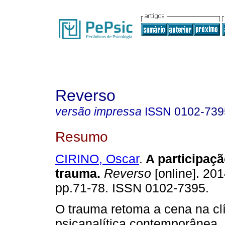
Reverso
versão impressa
ISSN
0102-739
Resumo
CIRINO, Oscar
.
A participaçã
trauma
.
Reverso
[online]. 201
pp.71-78. ISSN 0102-7395.
O trauma retoma a cena na cl
psicanalítica contemporânea. 