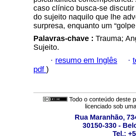
caso clínico busca-se discutir
do sujeito naquilo que lhe ad
surpresa, enquanto um “golpe 
Palavras-chave :
Trauma; Ang
Sujeito.
·
resumo em Inglês
·
pdf
)
Todo o conteúdo deste pe
licenciado sob um
Rua Maranhão, 734 
30150-330 - Belo
Tel.: +