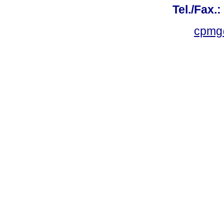
Tel./Fax.
cpmg