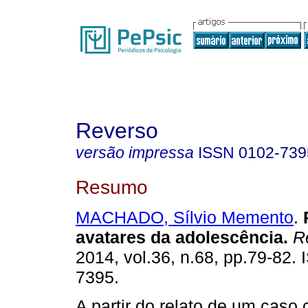
Reverso
versão impressa
ISSN
0102-739
Resumo
MACHADO, Sílvio Memento
.
avatares da adolescência
.
Re
2014, vol.36, n.68, pp.79-82.
7395.
A partir do relato de um caso 