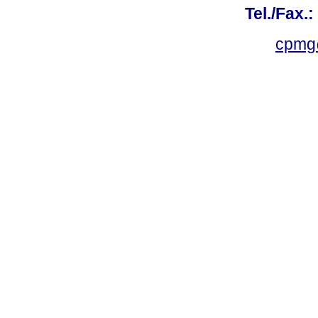
Tel./Fax.
cpmg