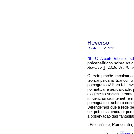
Reverso
ISSN
0102-7395
NETO, Alberto Ribeiro
C
psicanalíticas sobre os 
Reverso
[]. 2015, 37, 70, 
O texto propõe trabalhar a 
teórico psicanalítico como
pornográfico? Para tal, in
normatizar a sexualidade, 
exigências sociais e como
influências da internet, 
pornográfico, sobre o cons
Defendemos que a rede per
um potencial produtor porn
a observação das fantasia
:
Psicanálise; Pornografia; 