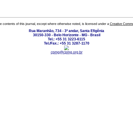
the contents of this journal, except where otherwise noted, is licensed under a
Creative Common
Rua Maranhão, 734 - 3º andar, Santa Efigênia
30150-330 - Belo Horizonte - MG - Brasil
Tel.: +55 31 3223-6115
Tel./Fax.: +55 31 3287-1170
cpmg@cpmg.org.br