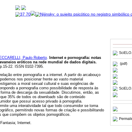
SciELO 
ECCARELLI, Paulo Roberto
.
Internet e pornografia
:
notas
devaneios eróticos na rede mundial de dados digitais
.
(pdf)
pp.15-22. ISSN 0102-7395.
relação entre pornografia e a internet. A partir do arcabouço
 podemos nos posicionar frente ao vasto material
vestigamos a moral sexual cultural e suas exigências de
propondo a pornografia como possibilidade de resposta às
SciELO 
 forma de descarga da sexualidade. Discutimos, então, as
em que 35% de todos os
downloads
são de conteúdo
umidor que possuí acesso privado à pornografia.
mite uma interatividade tal que todo consumidor se torna
ográfico, permitindo novas formas de criação e possibilitando
s que compõem os objetos pornográficos.
Permali
Fantasia; Internet.