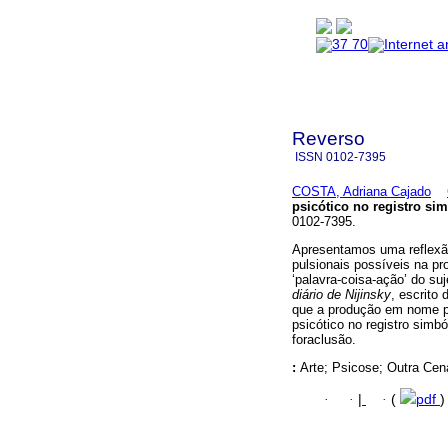
Reverso
ISSN
0102-7395
COSTA, Adriana Cajado
psicótico no registro sim
0102-7395.
Apresentamos uma reflexã
pulsionais possíveis na p
‘palavra-coisa-ação’ do suj
diário de Nijinsky
, escrito
que a produção em nome pró
psicótico no registro simb
foraclusão.
:
Arte; Psicose; Outra Cen
·
·
|
·
(
pdf
)