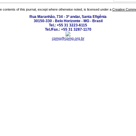
the contents of this journal, except where otherwise noted, is licensed under a
Creative Common
Rua Maranhão, 734 - 3º andar, Santa Efigênia
30150-330 - Belo Horizonte - MG - Brasil
Tel.: +55 31 3223-6115
Tel./Fax.: +55 31 3287-1170
cpmg@cpmg.org.br