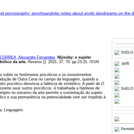
SciELO 
CORREA, Alexandre Fernandes
.
Nijinsky
:
o sujeito
bólico da arte
.
Reverso
[]. 2015, 37, 70, pp.23-31. ISSN
(pdf)
o sobre os fenômenos psicóticos e os investimentos
rodução de Outra Cena no campo da linguagem, quando a
eito psicótico denuncia a falência do simbólico. A partir de
O
 durante seus surtos psicóticos, é trabalhada a hipótese de
SciELO 
prio no universo da arte permite a sustentação do sujeito
ólico e sua permanência na potencialidade sem ser impelido à
a; Linguagem.
Permali