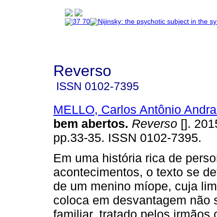
Reverso
ISSN
0102-7395
MELLO, Carlos Antônio Andr
bem abertos
.
Reverso
[]. 201
pp.33-35. ISSN 0102-7395.
Em uma história rica de pers
acontecimentos, o texto se de
de um menino míope, cuja limi
coloca em desvantagem não s
familiar, tratado pelos irmãos