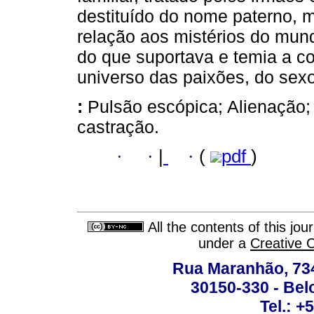
destituído do nome paterno,
relação aos mistérios do mun
do que suportava e temia a c
universo das paixões, do sexo
:
Pulsão escópica; Alienação;
castração.
·
·
|
·
(
pdf
)
All the contents of this jo
under a
Creative 
Rua Maranhão, 734 
30150-330 - Belo
Tel.: +